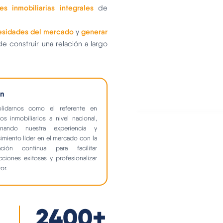
es inmobiliarias integrales
de
esidades del mercado
generar
y
e construir una relación a largo
ón
lidarnos como el referente en
ios inmobiliarios a nivel nacional,
nando nuestra experiencia y
miento líder en el mercado con la
ación continua para facilitar
cciones exitosas y profesionalizar
or.
2400
+