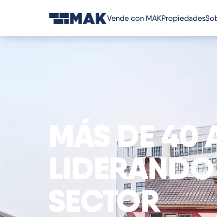
Vende con MAK
Propiedades
Sob
MÁS DE 40
LIDERANDO 
SECTOR