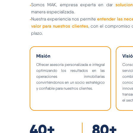
solucion
Somos MAK, empresa experta en dar
•
manera especializada.
entender las nec
Nuestra experiencia nos permite
•
valor para nuestros clientes
, con el compromiso d
plazo.
Misión
Visi
Ofrecer asesoría personalizada e integral
Conso
optimizando los resultados en las
servic
operaciones inmobiliarias
combi
convirtiéndonos en un socio estratégico
conoci
y confiable para nuestros clientes.
innov
transa
el sect
40
+
80
+