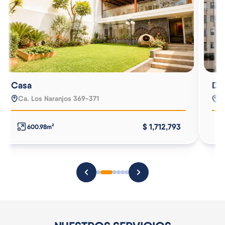
Casa
De
Ca. Los Naranjos 369-371
A
$ 1,712,793
600.98m²