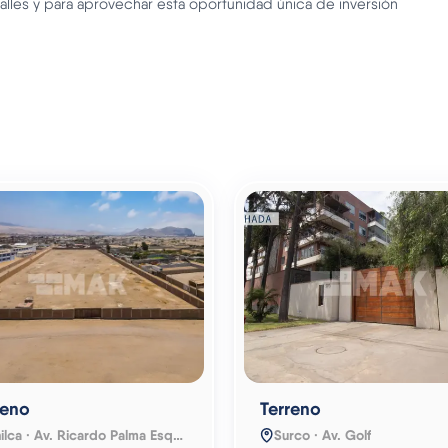
alles y para aprovechar esta oportunidad única de inversión
reno
Terreno
Chilca · Av. Ricardo Palma Esquina Con Calle San Francisco - Centro Poblado Chilca MZ 122A LT 1
Surco · Av. Golf