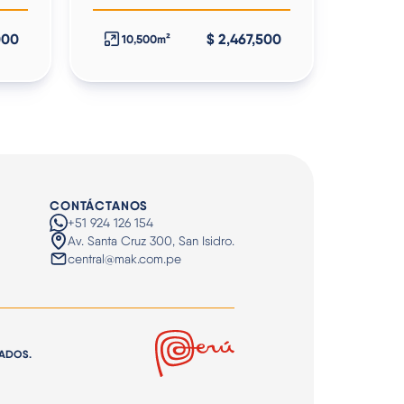
000
$ 2,467,500
10,500m²
CONTÁCTANOS
+51 924 126 154
Av. Santa Cruz 300, San Isidro.
central@mak.com.pe
VADOS.