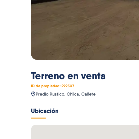
Terreno
en venta
ID de propiedad:
299307
Predio Rustico, Chilca, Cañete
Ubicación