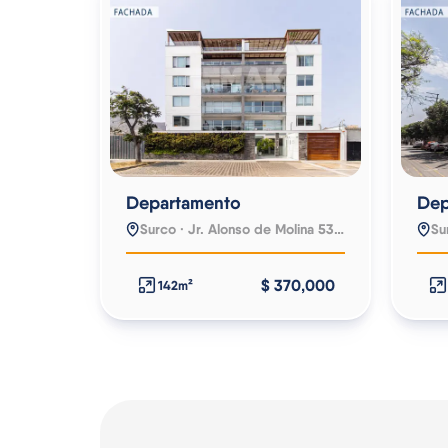
Departamento
Dep
Surco · Jr. Alonso de Molina 532 dpto. 101
$ 370,000
142m²