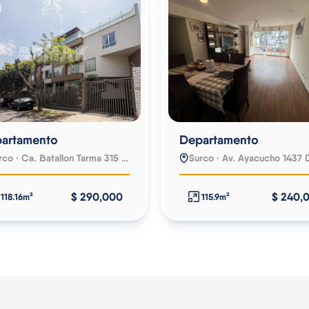
artamento
Departamento
Surco · Ca. Batallon Tarma 315 Dpto 309
$ 290,000
$ 240,
118.16m²
115.9m²