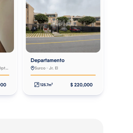
Departamento
Surco · Av. Ayacucho 1437 Dpto 301
Surco · Jr. El
000
$ 220,000
125.7m²