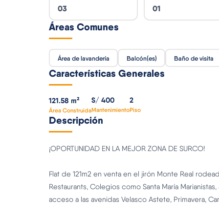
03
01
Áreas Comunes
Área de lavandería
Balcón(es)
Baño de visita
Características Generales
S/ 400
2
121.58 m²
Mantenimiento
Piso
Área Construida
Descripción
¡OPORTUNIDAD EN LA MEJOR ZONA DE SURCO!
Flat de 121m2 en venta en el jirón Monte Real rod
Restaurants, Colegios como Santa María Marianistas,
acceso a las avenidas Velasco Astete, Primavera, Cam