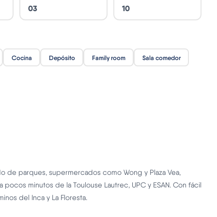
03
10
Cocina
Depósito
Family room
Sala comedor
eado de parques, supermercados como Wong y Plaza Vea,
 a pocos minutos de la Toulouse Lautrec, UPC y ESAN. Con fácil
inos del Inca y La Floresta.