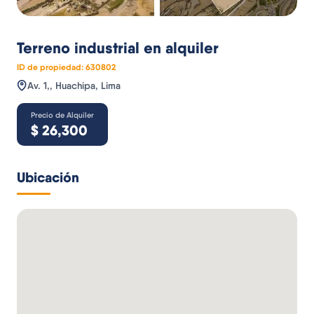
Terreno industrial
en alquiler
ID de propiedad:
630802
Av. 1,, Huachipa, Lima
Precio de Alquiler
$
26,300
Ubicación