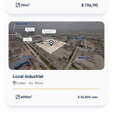
$ 734,110
734m²
Local industrial
Callao · Av. Elmer
6000m²
$ 36,000/mes