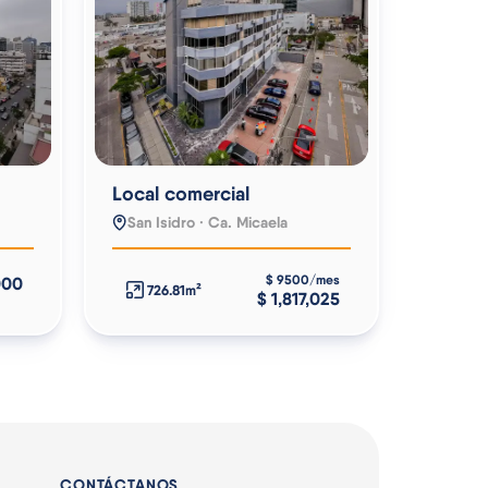
Local comercial
San Isidro · Ca. Micaela
$ 9500/mes
000
726.81m²
$ 1,817,025
CONTÁCTANOS