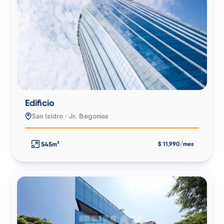
Edificio
San Isidro · Jr. Begonias
545m²
$ 11,990/mes