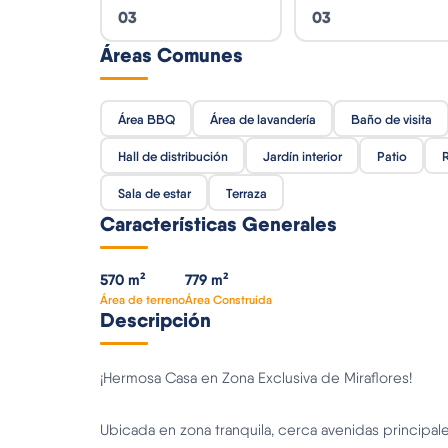
03
03
Áreas Comunes
Área BBQ
Área de lavandería
Baño de visita
Hall de distribución
Jardín interior
Patio
R
Sala de estar
Terraza
Características Generales
570 m²
779 m²
Área de terreno
Área Construida
Descripción
¡Hermosa Casa en Zona Exclusiva de Miraflores!
Ubicada en zona tranquila, cerca avenidas principal