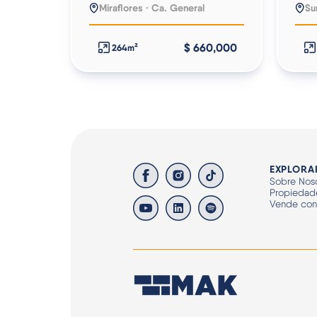
Miraflores · Ca. General
Su
$ 660,000
264m²
EXPLORA
Sobre Noso
Propiedad
Vende co