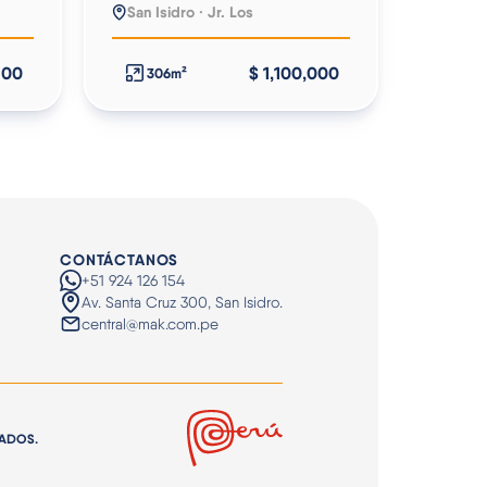
San Isidro · Jr. Los
,100
$ 1,100,000
306m²
CONTÁCTANOS
+51 924 126 154
Av. Santa Cruz 300, San Isidro.
central@mak.com.pe
VADOS.