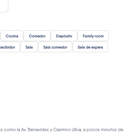
Cocina
Comedor
Depósito
Family room
ecibidor
Sala
Sala comedor
Sala de espera
es como la Av. Benavides y Casimiro Ulloa, a pocos minutos de