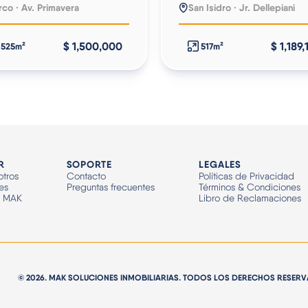
rco · Av. Primavera
San Isidro · Jr. Dellepiani
$ 1,500,000
$ 1,189
525m²
517m²
R
SOPORTE
LEGALES
tros
Contacto
Políticas de Privacidad
es
Preguntas frecuentes
Términos & Condiciones
n MAK
Libro de Reclamaciones
© 2026. MAK SOLUCIONES INMOBILIARIAS. TODOS LOS DERECHOS RESER