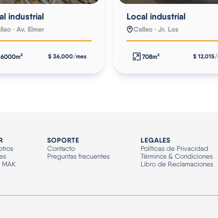
l industrial
Local industrial
llao · Av. Elmer
Callao · Jr. Los
6000m²
708m²
$ 36,000/mes
$ 12,015
R
SOPORTE
LEGALES
tros
Contacto
Políticas de Privacidad
es
Preguntas frecuentes
Términos & Condiciones
n MAK
Libro de Reclamaciones