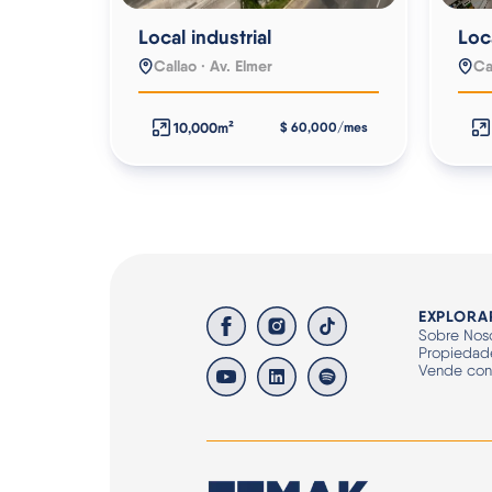
Local industrial
Loca
Callao · Av. Elmer
Ca
10,000m²
$ 60,000/mes
EXPLORA
Sobre Noso
Propiedad
Vende co