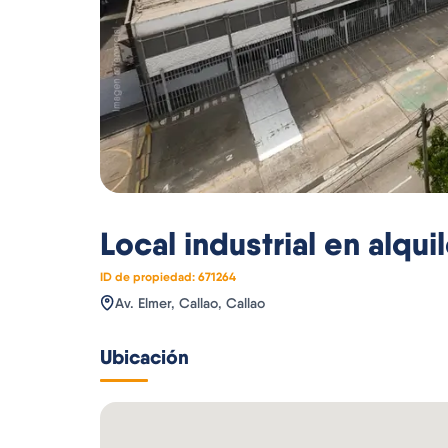
Local industrial
en alquil
ID de propiedad:
671264
Av. Elmer, Callao, Callao
Ubicación