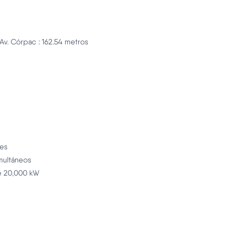
 Av. Córpac : 162.54 metros
tes
multáneos
de 20,000 kW