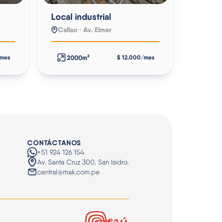
Local industrial
Callao · Av. Elmer
2000m²
/mes
$ 12,000/mes
CONTÁCTANOS
+51 924 126 154
Av. Santa Cruz 300, San Isidro.
central@mak.com.pe