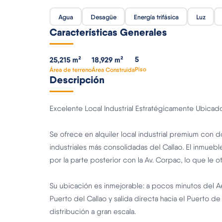
Agua
Desagüe
Energía trifásica
Luz
Características Generales
5
25,215 m²
18,929 m²
Piso
Área de terreno
Área Construida
Descripción
Excelente Local Industrial Estratégicamente Ubicado
Se ofrece en alquiler local industrial premium con 
industriales más consolidadas del Callao. El inmueble
por la parte posterior con la Av. Corpac, lo que le ot
Su ubicación es inmejorable: a pocos minutos del A
Puerto del Callao y salida directa hacia el Puerto de
distribución a gran escala.