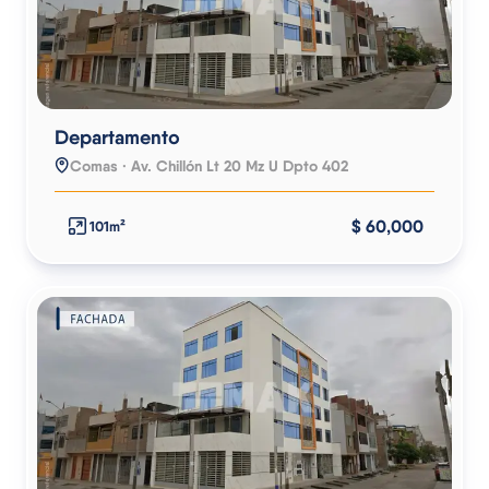
Departamento
Comas · Av. Chillón Lt 20 Mz U Dpto 402
$ 60,000
101m²